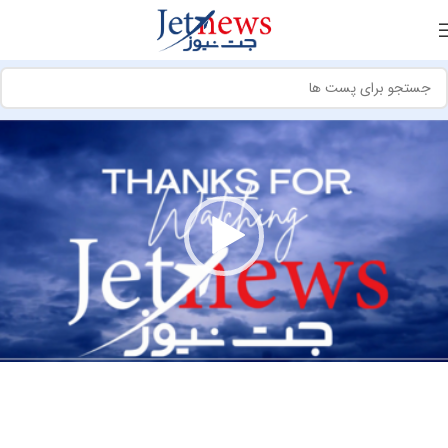
مایشگر
یدیو