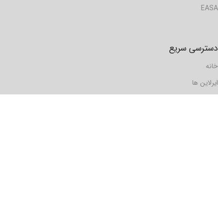
EASA
دسترسی سریع
خانه
ایرلاین ها
هواپیماها
گزارش ها
مسافرها
فرودگاه ها
دیدگاه ها
رویدادها
تماس با ما