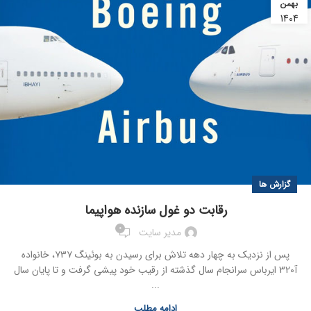
بهمن
1404
گزارش ها
رقابت دو غول سازنده هواپیما
0
مدیر سایت
پس از نزدیک به چهار دهه تلاش برای رسیدن به بوئینگ ۷۳۷، خانواده
آ320 ایرباس سرانجام سال گذشته از رقیب خود پیشی گرفت و تا پایان سال
...
ادامه مطلب