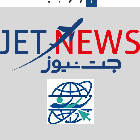
»
›
3
2
1