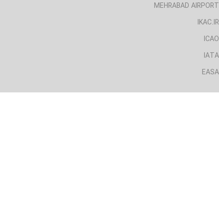
MEHRABAD AIRPORT
IKAC.IR
ICAO
IATA
EASA
لینک های مفید
CAA.IRI
AIRPORT.IRI
MEHRABAD AIRPORT
IKAC.IR
ICAO
IATA