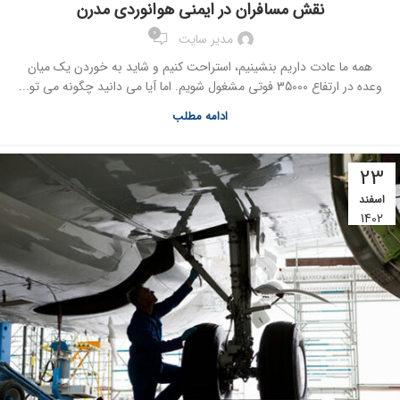
نقش مسافران در ایمنی هوانوردی مدرن
0
مدیر سایت
همه ما عادت داریم بنشینیم، استراحت کنیم و شاید به خوردن یک میان
وعده در ارتفاع 35000 فوتی مشغول شویم. اما آیا می دانید چگونه می تو...
ادامه مطلب
23
اسفند
1402