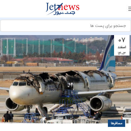
07
اسفند
1403
مسافرها