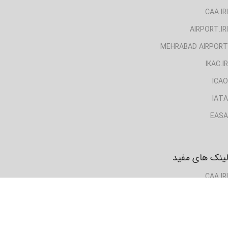
CAA.IRI
AIRPORT.IRI
MEHRABAD AIRPORT
IKAC.IR
ICAO
IATA
EASA
لینک های مفید
CAA.IRI
AIRPORT.IRI
MEHRABAD AIRPORT