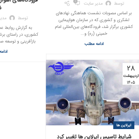
فرودگاه‌های اهواز
0
توسط
مدیر سایت
ش
بر اساس مصوبات نشست هماهنگی نهادهای
توسط
مدیر
لشکری و کشوری که در سازمان هواپیمایی
کشوری برگزار شد، فرودگاه‌های بین‌المللی امام
به گزارش روابط عمو
خمینی (ره) و...
کشوری، در راستای برنا
بازآفرینی و توسعه ص
ادامه مطلب
ادام
28
اردیبهشت
1405
ایرلاین ها
شرایط تاسیس ایرلاین ها تغییر کرد