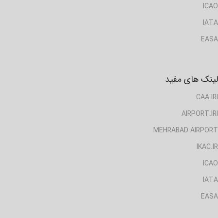
ICAO
IATA
EASA
لینک های مفید
CAA.IRI
AIRPORT.IRI
MEHRABAD AIRPORT
IKAC.IR
ICAO
IATA
EASA