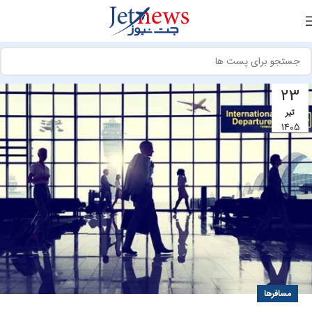
23
تیر
1405
مسافرها