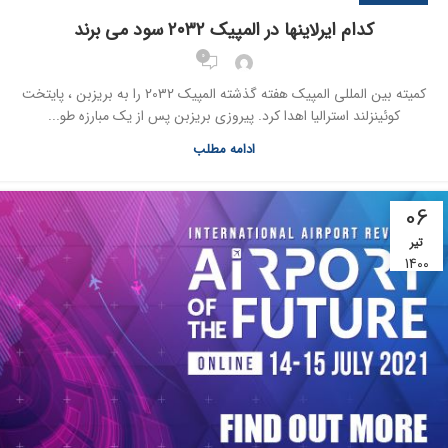
کدام ایرلاینها در المپیک ۲۰۳۲ سود می برند
0
کمیته بین المللی المپیک هفته گذشته المپیک 2032 را به بریزبن ، پایتخت
کوئینزلند استرالیا اهدا کرد. پیروزی بریزبن پس از یک مبارزه طو...
ادامه مطلب
06
تیر
1400