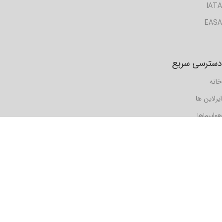
IATA
EASA
دسترسی سریع
خانه
ایرلاین ها
هواپیماها
گزارش ها
مسافرها
فرودگاه ها
دیدگاه ها
رویدادها
تماس با ما