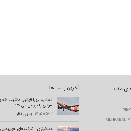
آخرین پست ها
ای مفید
اتحادیه اروپا قوانین مالکیت خط
هوایی را بررسی می کند
AIRP
۱۴۰۵-۰۵-۱۲
بدون نظر
MEHRABAD A
مک‌کینزی : شرکت‌های هواپیمایی 