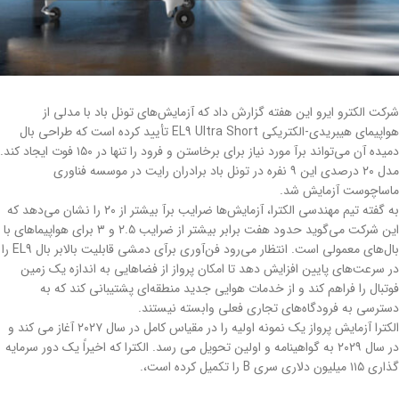
شرکت الکترو ایرو این هفته گزارش داد که آزمایش‌های تونل باد با مدلی از
هواپیمای هیبریدی-الکتریکی EL9 Ultra Short تأیید کرده است که طراحی بال
دمیده آن می‌تواند برآ مورد نیاز برای برخاستن و فرود را تنها در ۱۵۰ فوت ایجاد کند.
مدل ۲۰ درصدی این ۹ نفره در تونل باد برادران رایت در موسسه فناوری
ماساچوست آزمایش شد.
به گفته تیم مهندسی الکترا، آزمایش‌ها ضرایب برآ بیشتر از ۲۰ را نشان می‌دهد که
این شرکت می‌گوید حدود هفت برابر بیشتر از ضرایب ۲.۵ و ۳ برای هواپیماهای با
بال‌های معمولی است. انتظار می‌رود فن‌آوری برآی دمشی قابلیت بالابر بال EL9 را
در سرعت‌های پایین افزایش دهد تا امکان پرواز از فضاهایی به اندازه یک زمین
فوتبال را فراهم کند و از خدمات هوایی جدید منطقه‌ای پشتیبانی کند که به
دسترسی به فرودگاه‌های تجاری فعلی وابسته نیستند.
الکترا آزمایش پرواز یک نمونه اولیه را در مقیاس کامل در سال ۲۰۲۷ آغاز می کند و
در سال ۲۰۲۹ به گواهینامه و اولین تحویل می رسد. الکترا که اخیراً یک دور سرمایه
گذاری ۱۱۵ میلیون دلاری سری B را تکمیل کرده است،.