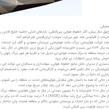
معرفی
چهل سال پیش، اکثر خطوط هوایی بین‌المللی، بازارهای اصلی حاشیه خلیج فارس را ب
سرعت از اقیانوس هند عبور می‌کرد، سوخت ارزان‌قیمتی هم فراهم کنند.
چند شرکت هواپیمایی بزرگ، مانند هواپیمایی عربستان سعودی و گلف ایر، خدمات با 
به سال ۲۰۲۴ می رسیم و خاورمیانه اکنون یکی از سریع ترین بازارهای در حال رشد در جهان است، با خطوط هوایی پیشرو جهانی که برای راه اندازی جامع ترین شبکه های جهان با بالاترین سطح خدمات ممکن رقابت می کنند.
در نتیجه منطقه به مرکز صنعت هوانوردی تبدیل شد و تقریباً هر شهر بزرگ جهان ر
خوش بینانه ترین انتظارات نیز فراتر برود.
بسیاری از مدیران عامل سابق خطوط هوایی، سهامداران و مسافران می توانند این واق
ژئوپلیتیکی در حال تغییر ظاهر می‌شوند و کارآفرینانی که نفت سفید را استشمام کرده‌
بازاری که دائماً در حال صعود است
در حالی که همه ما داستان های سفارش هواپیماهای جدید در منطقه را می شنویم ، م
دو داده به وضوح نشان می دهد که این رشد چقدر سریع بوده است.
در سال ۲۰۰۰ خاورمیانه با ۷۰ میلیون صندلی در سال به عنوان هفتمین منطقه بزرگ جهان رتبه بندی شد ولی امسال انتظار می رود این عدد به ۲۵۷ میلیون صندلی با سلطه بازار داخلی هند برسد.
از سال ۲۰۰۰ میانگین نرخ رشد سالانه (AAGR) 6.8 درصد بوده است که دو برابر نرخ جهانی است ولی این نرخ امسال به بیش از ۹ درصد افزایش می یابد. البته در این میان یک سری برنده و بازنده پنهان است.
۱۰۰ درصد ظرفیت بین المللی است.