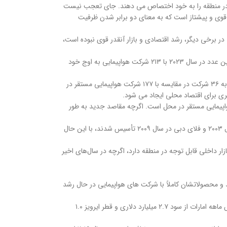
 کل ظرفیت در منطقه را به خود اختصاص می دهند. جای تعجب نیست
برتر و سرمایه گذاری آنها در بخش هوانوردی، نرخ (AAGR) همگی بالاتر از میانگین منطقه ای هستند. قطر با ۱۲.۵درصد بسیار قوی و پیشتاز است که به معنای دو برابر شدن ظرفیت
. در برخی دیگر، رشد اقتصادی و بازار آنقدر قوی نبوده است،
در راستای رشد بازار، تعداد خطوط هوایی فعال در خاورمیانه از ابتدای قرن اخیر افزایش یافته است. در سال ۲۰۰۰تعداد ۱۳۵ شرکت هواپیمایی فعال بودند در حالی که این عدد در سال ۲۰۲۳ با ۲۱۳ شرکت هواپیمایی به اوج خود
تعادل بین خطوط هوایی منطقه‌ای مستقر و غیرمستقر نشان می‌دهد که تعداد شرکت‌های هواپیمایی محلی در بیست سال گذشته دو برابر شده است و در سال ۲۰۲۳ به ۳۶ شرکت در مقایسه با ۱۷۷ شرکت هواپیمایی مستقر در
اد خطوط هوایی فعال در هر دو بخش تثبیت شده است، به طور متوسط حدود ۱۶۰ شرکت هواپیمایی غیرمستقر و حدود ۳۸ شرکت هواپیمایی مستقر در محل است. اگرچه مقاصد جدید به طور
با نگاهی به سال ۲۰۰۰ خطوط هوایی محلی متعددی از جمله عربستان سعودی، امارات و عمان ایر در ربع اول قرن فعال بوده اند. شاید تعجب آور باشد که اتحاد در سال ۲۰۰۳ و فلای دبی در سال ۲۰۰۹ تأسیس شدند، با این حال
دی بیشترین ظرفیت فرودگاه‌ را با تنها بازار داخلی قابل توجه در منطقه دارد، اگرچه در سال‌های اخیر
د و محصولاتشان کاملاً با شرکت های هواپیمایی در حال رشد
مطمئناً احساس “بزرگتر، بهتر” در بازار خاورمیانه وجود دارد، زیرا شرکت های بزرگتر شبکه سطوح سودآوری استثنایی را در سال ۲۰۲۳ نشان می دهند. آخرین نتایج شش ماهه امارات از سود ۲.۷ میلیارد دلاری و قطر ایرویز ۱.۰