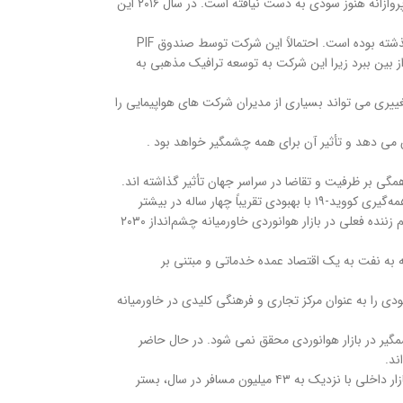
عمان ایر با سودآوری دست و پنجه نرم کرده است. اگرچه این ایرلاین در سال ۲۰۲۳ ضررهای خود را ۲۵ درصد کاهش داد، اما با وجود شبکه گسترده و برنامه های بلندپروازانه هنوز سودی به دست نیافته است. در سال ۲۰۱۶ این
هواپیمایی عربستان سعودی نیز امیدوار است تا پایان سال جاری به سودآوری بازگردد، علیرغم کاهش رشد بازار که همزمان با گسترش به مقاصد جدید در دوازده ماه گذشته بوده است. احتمالاً این شرکت توسط صندوق PIF
مکن است موضوع سودآوری را برای مدتی از بین ببرد زیرا این شرکت به توسعه ترافیک مذهبی به
غییری می تواند بسیاری از مدیران شرکت های هواپیمایی را
بر ظرفیت و تقاضا در سراسر جهان تأثیر گذاشته اند.
در بسیاری از موارد “شوک رویدادها” منجر به تغییرات کوتاه مدت می شود و پس از آن بازار ظرف دوازده ماه به ظرفیت و مشخصات تقاضای عادی خود باز می گردد. همه‌گیری کووید-۱۹ با بهبودی تقریباً چهار ساله در بیشتر
بازارها، همه رکوردها را شکست، اما خوشبختانه در همه بازارها تقریباً به پایان رسیده است. با توجه به اینکه همه‌گیری اکنون کاملاً پشت سر ما قرار دارد، تنها نیروی برهم زننده فعلی در بازار هوانوردی خاورمیانه چشم‌انداز ۲۰۳۰
 وابسته به نفت به یک اقتصاد عمده خدماتی و مبتنی بر
 سعودی را به عنوان مرکز تجاری و فرهنگی کلیدی در خاورمیانه
گیر در بازار هوانوردی محقق نمی شود. در حال حاضر
ند.
هدف چشم انداز ۲۰۳۰ رسیدن به ۳۰۰ میلیون مسافر هوایی است که ۱۰۰ میلیون نفر از آنها گردشگر خواهند بود . این یک هدف بسیار بلندپروازانه است. دسترسی به بازار داخلی با نزدیک به ۴۳ میلیون مسافر در سال، بستر