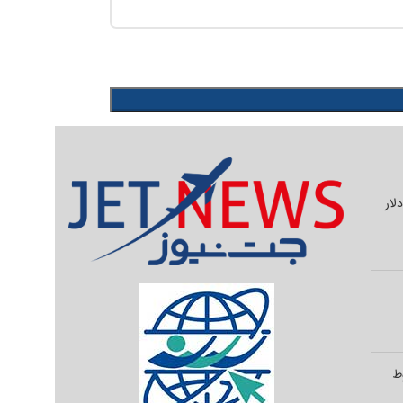
یلیون دلار
وط