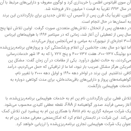
آن سوی اقیانوس اطلس را خریداری کرد و لوگوی معروف و دارایی‌های مرتبط با آن
در سال ۱۹۹۳ تقریباً به قیمت ۱ میلیون دلار فروخته شد.
اکنون، تقریباً یک قرن پس از تأسیس آن، تلاش جدیدی برای بازگرداندن این برند
به آسمان‌ها در حال انجام است.
در دهه‌های پس از انحلال ، تلاش‌های متعددی صورت گرفت. اولین تلاش تنها پنج
سال پس از تعطیلی آن آغاز شد، زمانی که در سپتامبر ۱۹۹۶ با هواپیماهای ایرباس
آ۳۰۰ اجاره‌ای از نیویورک به میامی و لس‌آنجلس پرواز می‌کردند.
اما تنها دو سال بعد، جانشین آن اعلام ورشکستگی کرد و پروازهای برنامه‌ریزی‌شده
دو بوئینگ ۷۳۷-۲۰۰، هفت ۷۳۷-۴۰۰ و پنج ۷۲۷ را که به ۱۴ شهر خدمات‌رسانی
می‌کردند، به حالت تعلیق درآورد. یکی از مقامات در آن زمان گفت: مشکل پن
امریکن هرگز مشکل ضریب بار نبود، اما ما از ترافیکی که حمل می‌کردیم، درآمد
کافی نداشتیم. این برند در اواخر دهه ۱۹۹۰ و اوایل دهه ۲۰۰۰ با تغییر نام،
گواهینامه‌های پرواز و دارایی‌های باقی‌مانده‌اش، برای مدت کوتاهی دوباره به
خدمات هواپیمایی بازگشت.
تلاش فعلی برای بازگرداندن نام پن ام به خدمات هواپیمایی برنامه‌ریزی‌شده، با
آغاز رسمی فرآیند صدور گواهینامه از FAA، نقطه عطفی کلیدی محسوب می‌شود.
یک شرکت سرمایه گزاری به نام Avi8 با همکاری پن ام به پیشبرد این تلاش کمک
می‌کند. این شرکت در تابستان اعلام کرد که امکان‌سنجی معرفی مجدد پن ام به
عنوان یک شرکت هواپیمایی تجاری برنامه‌ریزی‌شده را ارزیابی خواهد کرد.