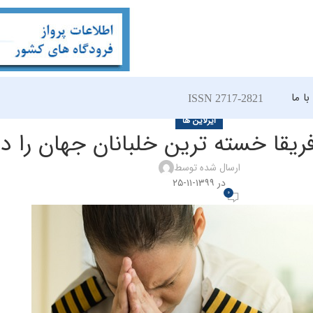
ا ما
ISSN 2717-2821
ایرلاین ها
فریقا خسته ترین خلبانان جهان را دا
ارسال شده توسط
در ۱۳۹۹-۱۱-۲۵
0