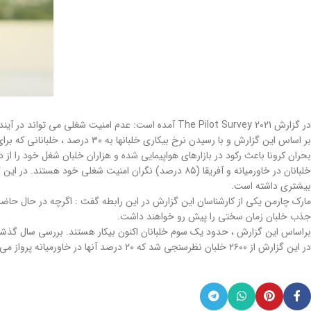
در گزارش The Pilot Survey 2021 آمده است: عدم امنیت شغلی می تواند در آینده باعث کمبود خلبان شود
بر اساس این گزارش و با رسیدن نرخ بیکاری خلبانها به ۳۰ درصد ، خلبانانی که برای خطوط هوایی خاورمیانه و آفریقا پرواز می کنند بالاترین سطح استرس را در صنعت دارند و از ناامیدترین خدمه در جهان هستند.
بحران کرونا باعث رکود در بازارهای هواپیمایی شده و هزاران خلبان شغل خود را از
خلبانان در خاورمیانه و آفریقا (۸۵ درصد) نگران امنیت ش
بیشتری داشته است.
مارک چارمن یکی از کارشناسان این گزارش در این رابطه گفت : اگرچه در حال حاضر 
جذب خلبان زمان سختی را پیش رو خواهند داشت.
براساس این گزارش ، حدود یک سوم خلبانان اکنون بیکار هستند. بررسی سال گذشته ن
در این گزارش از ۲۶۰۰ خلبان نظرسنجی شد که ۲۰ درصد آنها در خاورمیانه پرواز می کنند .