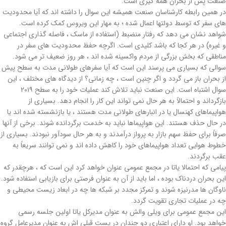
صنعت پس از بحران همه گیری است.
در همین رابطه کارشناسان صنعت همیشه این سوال را داشته اند که آیا محدودیت
های سفر که توسط دولتها اعمال شده ؛ به مهار این ویروس کمک کرده است.
شواهد نشان می دهد که رفتار منضبط (استفاده از ماسک ، فاصله گذاری اجتماعی
و غیره) در هر کجا که باشد کلیدی است. اگرچه حفظ محدودیت های سفر در
مناطقی که بخش بزرگی از مردم واکسینه شده اند ، هر روز ضعیف تر می شود.
سوالی که بسیاری می پرسند این است که آیا سفرهای طولانی مدت به سطح پیش
از بحران باز می گردد و اگر چنین است ، چه زمانی؟ از دیدگاه های مختلف ، این
سوال اشتباه است. این صنعت نباید تلاش کند عملیات خود را به سطح ۲۰۱۹
بازگرداند و احتمالاً به هر حال نمی تواند این کار را انجام دهد. بسیاری از
هواپیماهای کهنسال یا در انبارهای طولانی مدت هستند ، یا بازنشسته شده اند یا
در حال حذف هستند. این هواپیماها نباید به خدمت برگردانده شوند. برخی از آنها
صرفاً برای حفظ سهم بازار به پرواز درآمدند و به هر حال سودآور نبودند. بسیاری از
خطوط هوایی تعداد هواپیماهای خود را کاهش داده اند و نمی توانند سریعاً به
عقب برگردند.
پیامی که احتمالا یاتا در مجمع عمومی عنوان خواهد کرد این است که ، هرچقدر که
این بحران دردناک بوده ، اما باید از آن به عنوان فرصتی برای بازیابی استفاده شود.
ناوگان ها مدرنیزه شوند و تمرکز مجدد بر شبکه ها چه در ابعاد زیست محیطی و
چه در عملیات تجاری تقویت گردد.
این مجمع عمومی برای ویلی والش به عنوان مدیرکل یاتا اولین جلسه رسمی
خواهد بود. او دارای اعتباری دو چندان در پست قبلی اش به عنوان مدیرعامل گروه