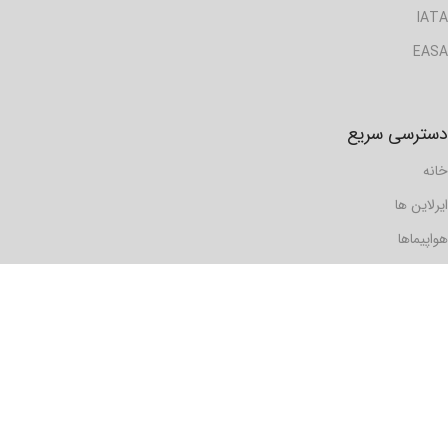
IATA
EASA
دسترسی سریع
خانه
ایرلاین ها
هواپیماها
گزارش ها
مسافرها
فرودگاه ها
دیدگاه ها
رویدادها
تماس با ما