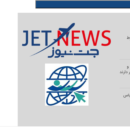
وط
و
 دارند
رباس