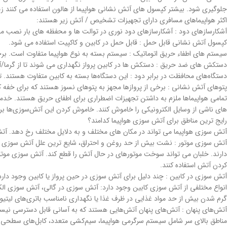
جلوگیری شود. بیشتر کپسول های آتش نشانی هواپیما از هالون استفاده می کنند ز
اکثر هواپیماهای مسافری دارای تجهیزات تشخیص / آتش زیر هستند:
آشکارسازهای دود : آشکارسازهای دود نوری در توالت ها و محفظه های بار نصب م
کپسول آتش نشانی قابل حمل : قابل حمل در کابین و کاکپیت استفاده می شود.
سیستم های اطفاء حریق اتوماتیک : سیستم بسته به نوع هواپیما متفاوت است. بر
دستکش های ضد حریق : دستکش ها در کابین پرواز نگهداری می شوند تا از گرما/
دستگاه‌های محافظت در برابر دود : این دستگاه‌ها بسته به کابین متفاوت هستند.
پتوهای آتش نشانی : برخی از پروازها مجهز به پتوهای نسوز هستند که برای خفه 
تمامی هواپیماها ملزم به داشتن تجهیزات اضطراری برای اطفای حریق هستند. خدمه
های ناشی از وسایل الکترونیکی را خاموش کنند. خاموش کردن این آتش‌سوزی‌ها برا
رایج ترین مناطق برای آتش سوزی هواپیما کدامند؟
آتش سوزی هواپیما می تواند در مکان های مختلف و به دلایل مختلف رخ دهد. آتش 
آتش سوزی موتور : نشت بیش از حد روغن و احتراق، شایع ترین علل آتش سوزی م
دارند. خلبان می تواند سوخت موتورهای در حال آتش را قطع کند. آتش سوزی موتو
کردن آتش استفاده کنند.
آتش سوزی در کابین : چند دلیل برای آتش سوزی در حین پرواز یا کابین وجود دارد
انواع مختلفی از آتش سوزی کابین وجود دارد: آتش سوزی در گالی، آتش سوزی ال
گرم شدن بیش از حد مواد غذایی در ظرف غذا یا نگهداری نامناسب باتری‌های لیتی
آتش‌های پنهان : آتش‌های پنهان آتش‌هایی هستند که به آسانی قابل دسترسی نیست
مناطق بالای سر شامل سیستم سرگرمی هواپیما، سیم‌کشی متعدد، کابل‌های سطحی ک