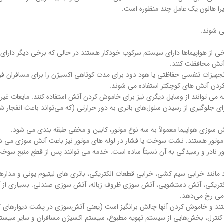
یرا هالون یک عامل چند منظوره است.
ی شوند.
خی از هواپیماها دارای سیستم سرکوب خودکار هستند در حالی که برخی دیگر دار
آتش محافظت کنند.
 تجهیزات تنفسی حفاظتی یا هود دود برای مدت کوتاهی اکسیژن را برای مسافران فر
کردن آتش های کوچکتر استفاده می شوند.
 می توانند از وسایل دیگری نیز برای خاموش کردن آتش استفاده کنند. مایعات غی
ی جلوگیری از رسیدن سلول‌های باتری به دور حرارتی (که می‌تواند باعث انفجار 
سوزی هواپیما معمولاً به سه نوع موتور، کابین و مخفی طبقه بندی می شود.
وتور هستند. نشت سوخت یا فشار در لوله های موتور نیز باعث آتش سوزی می ش
ر نادر و رسیدگی به آن نسبتاً ساده است. خدمه می توانند پس از قطع منبع سو
 مانند خرابی سیم کشی، خرابی قطعات الکتریکی، باتری های لیتیوم یونی و مداره
کتریکی، آتش دستشویی، آتش سوزی ظروف زباله، آتش سوزی صندلی. بسیاری از آت
ومی رخ می‌دهد.
ند و خاموش کردن آنها چالش برانگیز است (یعنی آتش‌سوزی در پشت دیوارهای کنار
نترل، بخش‌هایی از سیستم تهویه مطبوع، سیستم اکسیژن مسافران و سایر سیستم‌