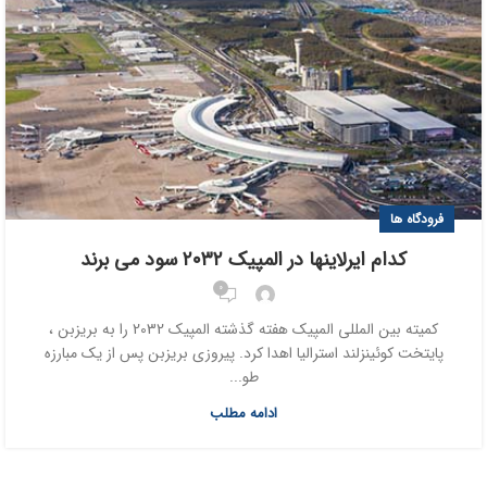
فرودگاه ها
کدام ایرلاینها در المپیک ۲۰۳۲ سود می برند
0
کمیته بین المللی المپیک هفته گذشته المپیک 2032 را به بریزبن ،
پایتخت کوئینزلند استرالیا اهدا کرد. پیروزی بریزبن پس از یک مبارزه
طو...
ادامه مطلب