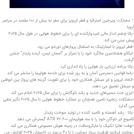
– مشارکت ویرجین استرالیا و قطر ایرویز برای سفر به بیش از ۱۰۰ مقصد در سراسر
اروپا.
-یاتا چشم انداز مالی امیدوارکننده ای را برای خطوط هوایی در طول سال ۲۰۲۵
پیش بینی می کند.
-قطر ایرویز با استارلینک به استقبال پروازهای تورنتو می رود.
-ایکائو هشتادمین سالگرد خود را با تمرکز بر “آسمان ایمن، آینده پایدار” جشن
گرفت.
-یاتا برنامه ارزیابی بار هوایی را راه اندازی کرد.
-یاسا قوانین دسترسی آسان و به روز شده برای خدمه هواپیما را منتشر می کند.
-اتحاد ایرویز و ایر سیشل همکاری خود را برای تقویت گزینه های پرواز بین ابوظبی
و سیشل تعمیق می دهند.
-ایزی جت مسیرهای جدید و رشد ناوگانش را برای سال ۲۰۲۵ اعلام می کند.
-مشکلات زنجیره تامین همچنان بر عملکرد خطوط هوایی تا سال ۲۰۲۵ تأثیر منفی
می گذارد.
-یاتا : رشد آهسته و ناامید کننده در تولید سوخت پایدار.
کامبوج ایر ناوگان خود را با سه هواپیمای ATR 72-600 گسترش می دهد.
-لوفت هانزا تکنیک با مایکروسافت در زمینه هوش مصنوعی همکاری می کند.
-یونایتد ایرلاینز ظرفیت پرواز دوبلین را تا ۴۰ درصد در تابستان ۲۰۲۵ افزایش می