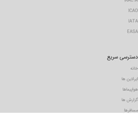
IKAC.IR
ICAO
IATA
EASA
دسترسی سریع
خانه
ایرلاین ها
هواپیماها
گزارش ها
مسافرها
فرودگاه ها
دیدگاه ها