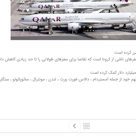
خود از جمله آمستردام ، دالاس-فورت ورث ، لندن ، مونترال ، سائوپائولو ، سنگاپور