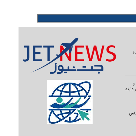
وط
و
 دارند
رباس