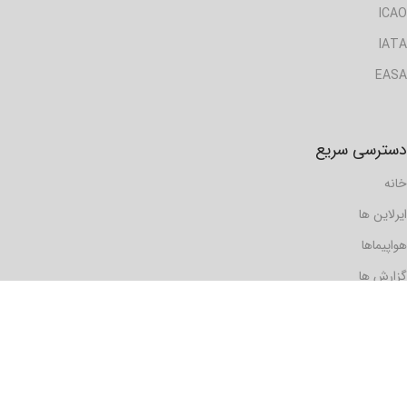
ICAO
IATA
EASA
دسترسی سریع
خانه
ایرلاین ها
هواپیماها
گزارش ها
مسافرها
فرودگاه ها
دیدگاه ها
رویدادها