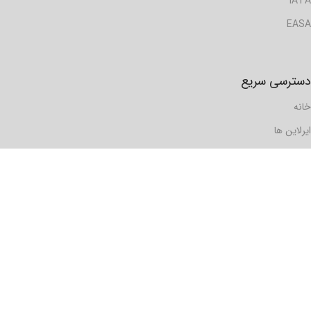
IATA
EASA
دسترسی سریع
خانه
ایرلاین ها
هواپیماها
گزارش ها
مسافرها
فرودگاه ها
دیدگاه ها
رویدادها
تماس با ما