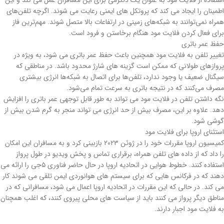
استفاده از فلایت مود به عنوان یک دلگرمی برای این مسافران عمل می کند و این
اطمینان را ایجاد می کند که پروتکل های ایمنی رعایت می شوند. اگرچه تلفن‌های
همراه نمی‌توانند به شبکه‌های زمینی در ارتفاعات بالا متصل شوند. مهم‌ترین فاز
برای فعال کردن فلایت مود هنگام برخاستن و فرود است.
حفظ عمر باتری
تغییر تلفن به فلایت مود همچنین باعث حفظ عمر باتری می شود، به ویژه در
پروازهای طولانی که ممکن است گزینه های شارژ محدود باشد. در مناطقی که
سیگنال ضعیف یا وجود ندارد، تلفن‌ها برای اتصال به شبکه‌ها انرژی بیشتری
مصرف می‌کنند که در نتیجه باتری به سرعت تمام می‌شود.
نگه داشتن تلفن در فلایت مود می تواند به طور قابل توجهی عمر باتری را افزایش
دهد. علاوه بر این، مصرف بیش از حد انرژی می تواند منجر به گرم شدن بیش از
گوشی شود.
استثنای اروپا برای فلایت مود
کمیسیون اروپا مقررات خود را در ژوئن ۲۰۲۳ بازبینی کرد و به مسافران این امکان
را داد که از داده های تلفن همراه، برقراری تماس و پخش ویدیو در طول پرواز
استفاده کنند. خطوط هوایی در اتحادیه اروپا در حال حاضر فناوری ۵جی را ارائه می
دهند که در فرکانس هایی که برای سیستم های هوانوردی ایمن تلقی می شوند کار
می کند. در حالی که این مقررات در اتحادیه اروپا اعمال می شود، مسافرانی که در
مناطق دیگر پرواز می کنند باید از سیاست های محلی پیروی کنند، که اغلب همچنان
به فلایت مود اجبار دارند.