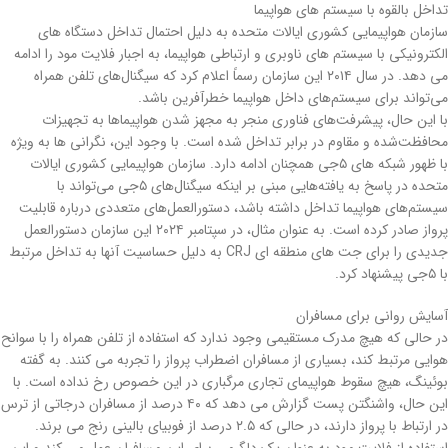
تداخل بالقوه با سیستم های هواپیما
سازمان هواپیمایی کشوری ایالات متحده به دلیل احتمال تداخل دستگاه های
الکترونیکی با سیستم های ناوبری و ارتباطی هواپیما، به اجبار فلایت مود را ادامه
می دهد. در سال ۲۰۱۴ این سازمان رسماً اعلام کرد که سیگنال‌های تلفن همراه
می‌تواند برای سیستم‌های داخل هواپیما خطرآفرین باشد.
با این حال، پیشرفت‌های فناوری منجر به مجهز شدن هواپیماها به تجهیزات
محافظت‌شده و مقاوم در برابر تداخل شده است. با وجود این، نگرانی ها به ویژه
با ظهور شبکه های ۵جی همچنان ادامه دارد. سازمان هواپیمایی کشوری ایالات
متحده در پاسخ به یافته‌هایی مبنی بر اینکه سیگنال‌های ۵جی می‌تواند با
سیستم‌های هواپیما تداخل داشته باشد، دستورالعمل‌های متعددی درباره قابلیت
پرواز صادر کرده است. به عنوان مثال، در سپتامبر ۲۰۲۴ این سازمان دستورالعمل
جدیدی را برای جت های منطقه ای CRJ به دلیل حساسیت آنها به تداخل مرتبط
با ۵جی پیشنهاد کرد.
آسایش روانی برای مسافران
در حالی که هیچ مدرک مستقیمی وجود ندارد که استفاده از تلفن همراه را با سوانح
هوایی مرتبط کند، بسیاری از مسافران اضطراب پرواز را تجربه می کنند. به گفته
بوئینگ، هیچ سقوط هواپیمای تجاری مرگباری در این خصوص رخ نداده است. با
این حال، واشنگتن پست گزارش می دهد که ۴۰ درصد از مسافران درجاتی از ترس
در ارتباط با پرواز دارند، در حالی که ۲.۵ درصد از فوبیای بالینی رنج می برند.