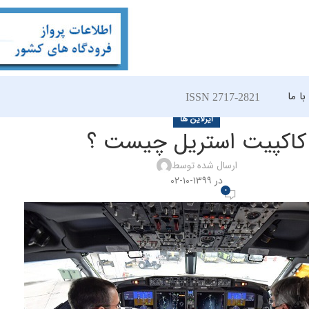
ا ما
ISSN 2717-2821
ایرلاین ها
کاکپیت استریل چیست ؟
ارسال شده توسط
در ۱۳۹۹-۱۰-۰۲
0