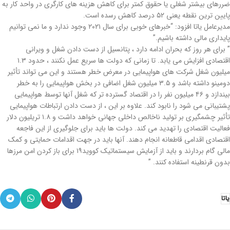
ضررهای بیشتر شغلی یا حقوق کمتر برای کاهش هزینه های کارگری در واحد کار به
پایین ترین نقطه یعنی ۵۲ درصد کاهش رسده است.
مدیرعامل یاتا افزود: “خبرهای خوبی برای سال ۲۰۲۱ وجود ندارد و ما نمی توانیم
پایداری مالی داشته باشیم.”
” برای هر روز که بحران ادامه دارد ، پتانسیل از دست دادن شغل و ویرانی
اقتصادی افزایش می یابد. تا زمانی که دولت ها سریع عمل نکنند ، حدود ۱.۳
میلیون شغل شرکت های هواپیمایی در معرض خطر هستند و این می تواند تأثیر
دومینو داشته باشد و ۳.۵ میلیون شغل اضافی در بخش هواپیمایی را به خطر
بیندازد و ۴۶ میلیون نفر را در اقتصاد گسترده تر كه شغل آنها توسط هواپیمایی
پشتیبانی می شود را نابود کند. علاوه بر این ، از دست دادن ارتباطات هواپیمایی
تأثیر چشمگیری بر تولید ناخالص داخلی جهانی خواهد داشت و ۱.۸ تریلیون دلار
فعالیت اقتصادی را تهدید می کند. دولت ها باید برای جلوگیری از این فاجعه
اقتصادی اقدامی قاطعانه انجام دهند. آنها باید در جهت اقدامات حمایتی و کمک
مالی گام بردارند و باید از آزمایش سیستماتیک کووید۱۹ برای باز کردن امن مرزها
بدون قرنطینه استفاده کنند. ”
یاتا