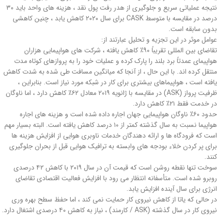
نتیجه عملیاتی سریع و جلوگیری از هدر رفت پول نقد ، هزینه های واحد باید ۳۰
درصد در مقایسه با متوسط CASK برای سال ۲۰۲۰ کاهش یابد ، چنین کاهشی
بدون سابقه است.
عوامل موثر در این تجزیه و تحلیل عبارتند از:
تقاضای بین المللی تقریباً ۹۰٪ کاهش یافته ، شرکت های هواپیمایی هزاران
هواپیمای عمدتاً برد بلند را پارک کرده و عملیات خود را به پروازهای کوتاه مدت
منتقل کرده اند. با این حال ، از آنجا که میانگین مسافت طی شده به شدت کاهش
یافته است ، هواپیماهای بیشتری برای کار در شبکه مورد نیاز است. بنابراین ،
ظرفیت پرواز (ASK) در مقایسه با ژانویه ۲۰۱۹ معادل ۶۲٪ کاهش دارد ، اما ناوگان
در خدمت فقط ۲۱٪ کاهش دارد.
حدود ۶۰٪ ناوگان هواپیمایی جهان اجاره داده شده است و هزینه های اجاره
هواپیما نسبت به سال گذشته کمتر از ۱۰ درصد کاهش یافته است. البته بسیار مهم
است که فرودگاه ها و ارائه دهندگان خدمات ناوبری هوایی از افزایش هزینه ها
برای پر کردن خلاء بودجه های وابسته به ترافیک هوایی قبل از بحران جلوگیری
کنند.
سوخت تنها نقطه روشن است که قیمت آن در سال ۲۰۱۹ با کاهش ۴۲ درصدی
روبرو شده است. متأسفانه انتظار می رود با افزایش فعالیت اقتصادی تقاضای
انرژی برای سال آینده افزایش یابد.
در حالی که یاتا از کاهش نیروی کار حمایت نمی کند ، اما حفظ سطح بهره وری
نیروی کار در سال گذشته (ASK / کارمند) ، نیاز به کاهش ۴۰ درصدی اشتغال دارد.