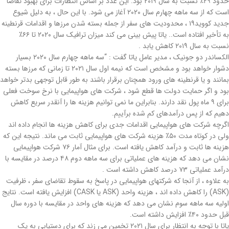
حدود ۲۹٪ نسبت به سال ۲۰۱۹ بود. این عدد بر اساس انتظارات برای بهبود تقاضا
است که از سه ماهه چهارم سال ۲۰۲۰ آغاز می شود. با این حال ، به دلیل شیوع
جدید کووید۱۹ ، محدودیت های سفر از جمله بسته شدن مرزها و اقدامات قرنطینه
به تأخیر افتاده است.. یاتا پیش بینی می کند میزان ترافیک سال ۲۰۲۰ تا ۶۶٪
نسبت به سال ۲۰۱۹ کاهش یابد .
الكساندر دو جونیك ، مدیر عامل یاتا گفت : “سه ماهه چهارم سال ۲۰۲۰ بسیار
دشوار خواهد بود و مشخص است که نیمه اول سال ۲۰۲۱ تا زمانی که مرزها بسته
بمانند و یا قرنطینه های ورود همچنان برقرار باشند به طور قابل توجهی بدتر خواهد
بود و اگر حمایت دولت ها قطع شود ، شرکت های هواپیمایی با نرخ سوخت فعلی
برای ۹ ماه پول نقد دارند. بنابراین ما نمی توانیم هزینه ها را آنقدر سریع کاهش
دهیم که از پس درآمدهای کم شده برآییم.
اگرچه شرکت های هواپیمایی اقدامات جدی برای کاهش هزینه ها انجام داده اند
ولی در کوتاه مدت ۵۰٪ هزینه شرکت های هواپیمایی ثابت می ماند. نتیجه این که
هزینه ها ثابت و درآمد کاهش یافته است. برای مثال آمار ۷۶ شرکت هواپیمایی
نشان می دهد که هزینه های عملیاتی برای سه ماهه دوم ۴۸ درصد در مقایسه با
درآمد عملیاتی ۷۳ درصد کاهش داشته است .
به علاوه ، از آنجا که شرکتهای هواپیمایی در پاسخ به سقوط تقاضای سفر ، ظرفیت
(ASK) را کاهش داده اند ، هزینه واحد (ASK یا CASK) افزایش یافته است. نتایج
اولیه سه ماهه سوم نشان می دهد که هزینه های واحد در مقایسه با دوره سال
قبل حدود ۴۰٪ افزایش داشته است.
یاتا با توجه به انتظار برای سال ۲۰۲۱ تخمین می زند که برای دستیابی به یک