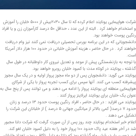
شرکت هواپیمایی یونایتد اعلام کرده که تا سال ۲۰۳۰بیش از ۵۰۰۰ خلبان را آموزش
و استخدام خواهد کرد . البته از این عدد ، حداقل ۵۰ درصد کارآموزان زن و یا افراد
رنگین پوست خواهند بود.
دانشجویانی که در این برنامه بورس تحصیلی دریافت نمی کنند نیز وام دریافت
خواهند کرد . در حال حاضر ، هزینه آموزش خلبانی در حدود ۱۰۰ هزار دلار آمریکا
است.
با توجه به بازنشستگی پیش از موعد و تعدیل نیروی کار داوطلبانه در طول سال
گذشته ، یونایتد در کوتاه مدت با کمبود خلبان روبرو خواهد بود.
یونایتد می گوید: دانشجویان پس از دو ماه مجوز پرواز اولیه و در یک سال مجوز
پیشرفته کسب می کنند. آنها سپس برای کسب تجربه پرواز با یکی از شرکای
هواپیمایی منطقه ای یونایتد پرواز را ادامه می دهند و می توانند پس از پنج سال به
عنوان یک خلبان برای یونایتد ایرلاینز پرواز کنند .
یونایتد می افزاید : در حال حاضر ، افراد رنگین پوست حدود ۱۳ درصد و زنان
حدود ۷ درصد( کمی بالاتر از میانگین جهانی ۵ درصد ) از خلبانان این شرکت را
تشکیل می دهند .
اعلام خبر استخدام یونایتد چند روز پس از آن صورت گرفت که شرکت دلتا مجبور
شد در آخر هفته عید پاک حدود ۱۰۰ پرواز خود را به دلیل کمبود خلبان لغو کند.
این دومین بار در شش ماه گذشته بود که دلتا به دلیل ناکافی بودن تعداد خلبانان