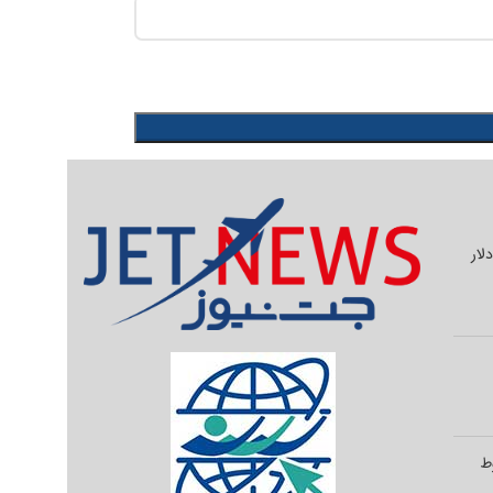
یلیون دلار
وط