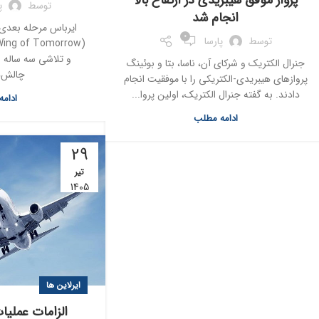
پرواز موفق هیبریدی در ارتفاع بالا
توسط
پ
انجام شد
ایرباس مرحله بعدی ب
0
توسط
پارسا
و تلاشی سه ساله را 
جنرال الکتریک و شرکای آن، ناسا، بتا و بوئینگ
چالش‌ه
پروازهای هیبریدی-الکتریکی را با موفقیت انجام
دادند. به گفته جنرال الکتریک، اولین پروا...
ادام
ادامه مطلب
29
تیر
1405
ایرلاین ها
الزامات عملیات