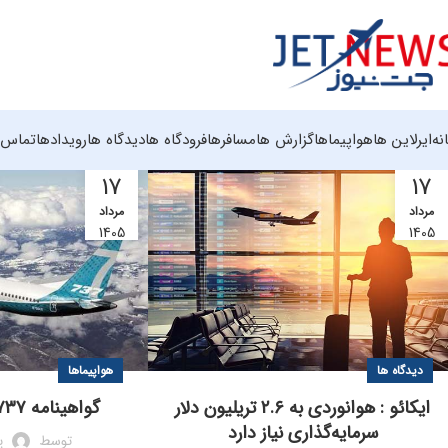
نه
ایرلاین ها
هواپیماها
گزارش ها
مسافرها
فرودگاه ها
دیدگاه ها
رویدادها
تماس ب
17
17
مرداد
مرداد
1405
1405
دیدگاه ها
هواپیماها
ایکائو : هوانوردی به ۲.۶ تریلیون دلار
گواهینامه ۷۳۷سری۷ صادر شد
سرمایه‌گذاری نیاز دارد
توسط
پ