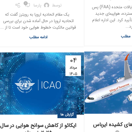
0
توسط
پارسا
اداره هوانوردی فدرال ایالات متحده (FAA) پس
ترده، هواپیمای جدید
یک مقام اتحادیه اروپا به رویترز گفت که
گ 737سری7 را تأیید کرد. این اداره اعلام
اتحادیه اروپا در حال آماده شدن برای بررسی
د...
قوانین مالکیت خطوط هوایی خود است تا از ...
ه مطلب
ادامه مطلب
04
مرداد
1405
گزارش ها
‌های کشیده ایرباس
ایکائو از کاهش سوانح هوایی در سال