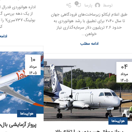
0
توسط
پارسا
از یک دهه بررسی گس
طبق اعلام ایکائو زیرساخت‌های فرودگاهی جهان
بوئین
تا سال ۲۰۴۰ برای تطبیق با رشد هوانوردی به
کر
حدود ۲.۶ تریلیون دلار سرمایه‌گذاری نیاز
خواهن...
ادام
ادامه مطلب
10
04
مرداد
1405
مرداد
1405
هواپیماها
هواپیماها
پرواز آزمایشی بال