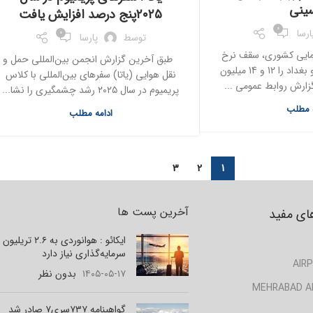
ینی
۲۰۲۵پنج درصد افزایش یافت
0
ارسا
0
توسط
پارسا
مایی کشوری، سقف نرخ
طبق آخرین گزارش انجمن بین‌المللی حمل و
بلیت پروازهای نجف و بغداد را 12 و 14 میلیون
نقل هوایی (یاتا) سفرهای بین‌المللی با کلاس
گزارش روابط عمومی ...
پریمیوم در سال ۲۰۲۵ رشد چشمگیری را نشا...
ه مطلب
ادامه مطلب
3
2
1
آخرین پست ها
ای مفید
ایکائو : هوانوردی به ۲.۶ تر
سرمایه‌گذاری نیاز دارد
AIRP
۱۴۰۵-۰۵-۱۷
بدون نظر
MEHRABAD A
گواهینامه ۷۳۷سری۷ صادر شد