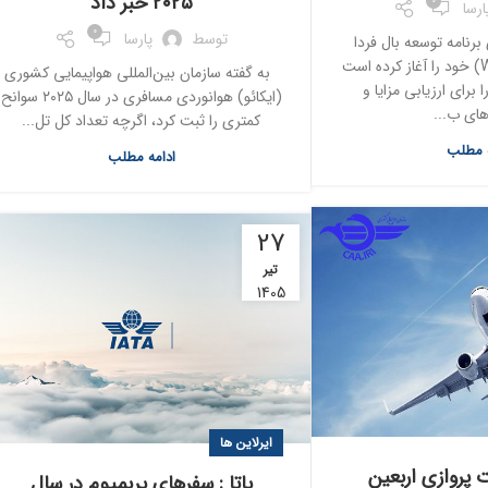
۲۰۲۵ خبر داد
0
ارسا
0
توسط
پارسا
رنامه توسعه بال فردا
(Wing of Tomorrow) خود را آغاز کرده است
به گفته سازمان بین‌المللی هواپیمایی کشوری
برای ارزیابی مزایا و
(ایکائو) هوانوردی مسافری در سال ۲۰۲۵ سوانح
ای ب...
کمتری را ثبت کرد، اگرچه تعداد کل تل...
ه مطلب
ادامه مطلب
27
تیر
1405
ایرلاین ها
 پروازی اربعین
یاتا : سفرهای پریمیوم در سال