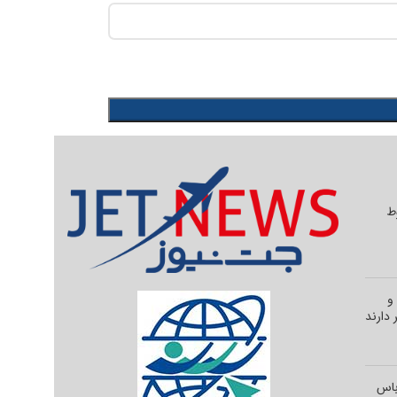
وط
و
 دارند
رباس