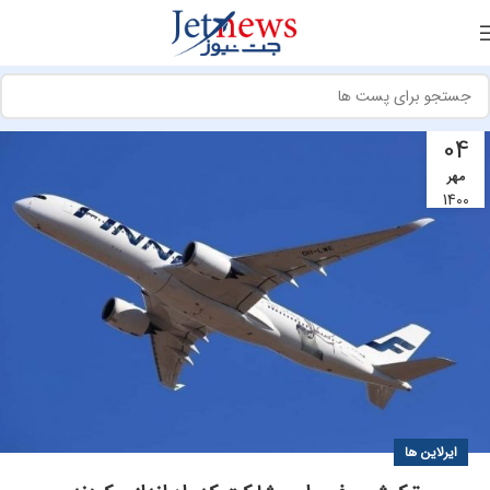
04
مهر
1400
ایرلاین ها