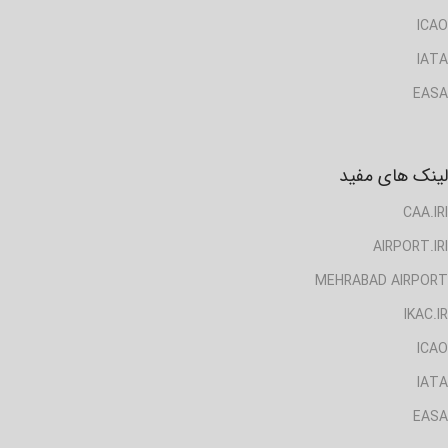
ICAO
IATA
EASA
لینک های مفید
CAA.IRI
AIRPORT.IRI
MEHRABAD AIRPORT
IKAC.IR
ICAO
IATA
EASA