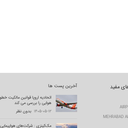
آخرین پست ها
ای مفید
اتحادیه اروپا قوانین مالکیت خط
هوایی را بررسی می کند
AIRP
۱۴۰۵-۰۵-۱۲
بدون نظر
MEHRABAD A
مک‌کینزی : شرکت‌های هواپیمایی 