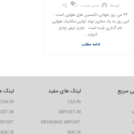
0
توسط
مدیر سایت
24 می روز جهانی تکنسین های هوایی است .
این روز به یاد سالروز تولد اولین مکانیک هوایی
نام گذاری شده است . چارلز تیلور چارلز
ادوارد...
ادامه مطلب
 سریع
لینک های مفید
لینک ه
CAA.IRI
CAA.IRI
ا
AIRPORT.IRI
ORT.IRI
IRPORT
MEHRABAD AIRPORT
ا
IKAC.IR
IKAC.IR