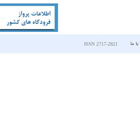
ا ما
ISSN 2717-2821