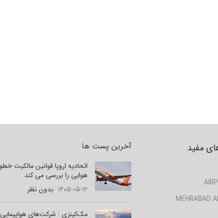
آخرین پست ها
ای مفید
اتحادیه اروپا قوانین مالکیت خط
هوایی را بررسی می کند
AIRP
۱۴۰۵-۰۵-۱۲
بدون نظر
MEHRABAD A
مک‌کینزی : شرکت‌های هواپیمایی 