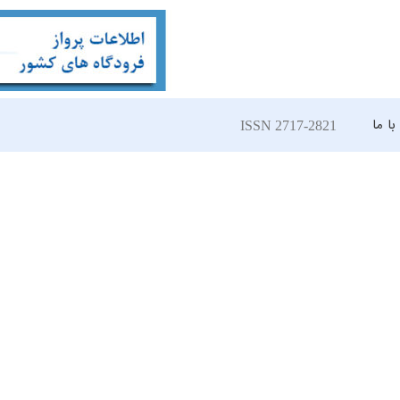
ا ما
ISSN 2717-2821