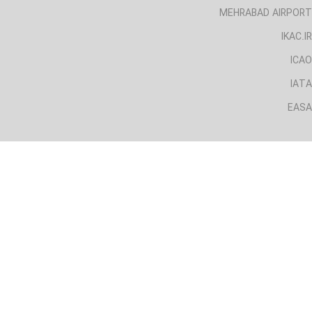
MEHRABAD AIRPORT
IKAC.IR
ICAO
IATA
EASA
لینک های مفید
CAA.IRI
AIRPORT.IRI
MEHRABAD AIRPORT
IKAC.IR
ICAO
IATA