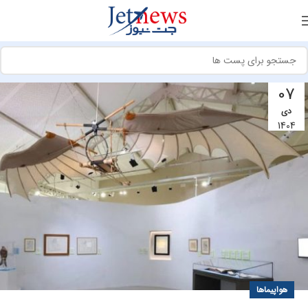
07
دی
1404
هواپیماها