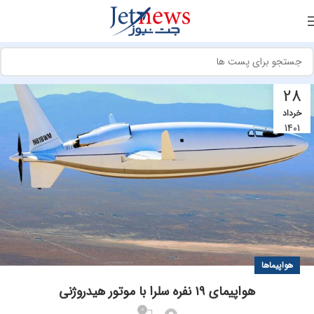
28
خرداد
1401
هواپیماها
هواپیمای ۱۹ نفره سلرا با موتور هیدروژنی
0