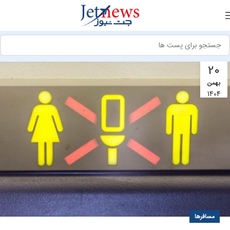
20
بهمن
1404
مسافرها