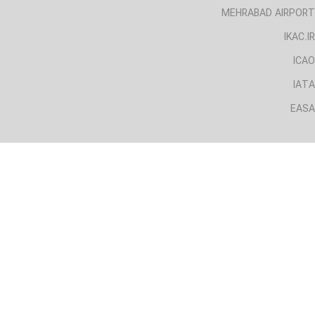
MEHRABAD AIRPORT
IKAC.IR
ICAO
IATA
EASA
لینک های مفید
CAA.IRI
AIRPORT.IRI
MEHRABAD AIRPORT
IKAC.IR
ICAO
IATA