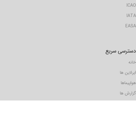
ICAO
IATA
EASA
دسترسی سریع
خانه
ایرلاین ها
هواپیماها
گزارش ها
مسافرها
فرودگاه ها
دیدگاه ها
رویدادها