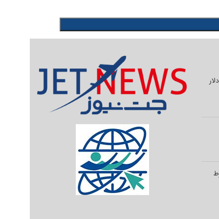
یلیون دلار
وط