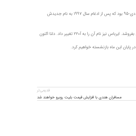
دلتا در سال ۲۰۱۲ بیش از ۸۸ فروند هواپیمای بوئینگ ۷۱۷ از خطوط هوایی ساوت وست خریداری کرد. این هواپیمای ۱۰۰ نفره آخرین فرزند مک دانل داگلاس به نام ام.دی-۹۵ بود که پس از ادغام سال ۱۹۹۷ به نام جدیدش
دلتا در ادامه سفارش بمباردیر سری سی را داد. اگرچه فشار مالی در توسعه هواپیما بمباردیر را به مرز ورشکستگی سوق داد و بمباردیر مجبور شد این برنامه را به ایرباس بفروشد. ایرباس نیز نام آن را به آ۲۲۰ تغییر داد. دلتا اکنون
قدیمی‌تر
مسافران هندی با افزایش قیمت بلیت روبرو خواهند شد