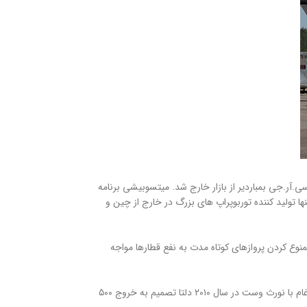
اهش است. با کاهش تقاضا برای خانواده قدیمی سی.آر.جی بمباردیر از بازار خارج شد. میتسوبیشی برنامه
ا تولید کننده توربوپراپ های بزرگ در خارج از چین و
نوع کردن پروازهای کوتاه مدت به نفع قطارها مواجه
اد باستیان مدیرعامل دلتا ایرلاینز به تازگی طی سخنانی خاطرنشان کرد که دلتا از سال‌ها قبل شروع به دور شدن از هواپیماهای منطقه‌ای کرده است. به عبارتی پس از ادغام با نورث وست در سال ۲۰۱۰ دلتا تصمیم به خروج ۵۰۰