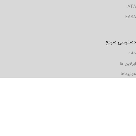
IATA
EASA
دسترسی سریع
خانه
ایرلاین ها
هواپیماها
گزارش ها
مسافرها
فرودگاه ها
دیدگاه ها
رویدادها
تماس با ما