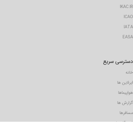
IKAC.IR
ICAO
IATA
EASA
دسترسی سریع
خانه
ایرلاین ها
هواپیماها
گزارش ها
مسافرها
فرودگاه ها