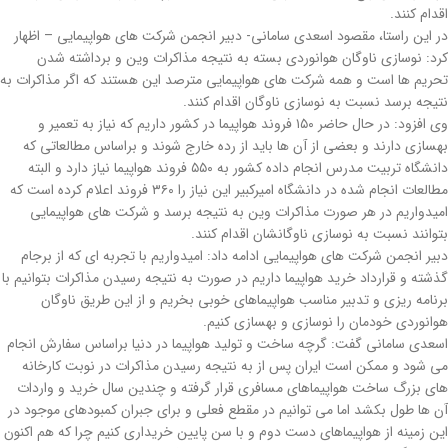
اقدام کنند.
در این راستا، مقصود اسعدی سامانی- دبیر انجمن شرکت های هواپیمایی – اظهار
کرد: نوسازی ناوگان هوانوردی بسته به نتیجه مذاکرات وین و برداشته شدن
تحریم ها است و همه شرکت های هواپیمایی مترصد این هستند که اگر مذاکرات به
نتیجه برسد نسبت به نوسازی ناوگان اقدام کنند.
وی افزود: در حال حاضر ۱۵۰ فروند هواپیما در کشور داریم که نیاز به تعمیر و
بهسازی دارند و بعضی از آن ها باید از رده خارج شوند و براساس مطالعاتی که
دانشگاه تربیت مدرس انجام داده کشور به ۵۵۰ فروند هواپیما نیاز دارد و البته
مطالعات انجام شده در دانشگاه امیرکبیر این نیاز را ۳۶۰ فروند اعلام کرده است که
امیدواریم در هر صورت مذاکرات وین به نتیجه برسد و شرکت های هواپیمایی
بتوانند نسبت به نوسازی ناوگانشان اقدام کنند.
دبیر انجمن شرکت های هواپیمایی ادامه داد: امیدواریم با تجربه ای که از برجام
گذشته و قرارداد خرید هواپیما داریم در صورت به نتیجه رسیدن مذاکرات بتوانیم با
برنامه ریزی و تدبیر مناسب هواپیماهای خوبی بخریم و از این طریق ناوگان
هوانوردی خودمان را نوسازی و بهسازی کنیم.
اسعدی سامانی گفت: گرچه ساخت و تولید هواپیما در دنیا براساس سفارش انجام
می شود و ممکن است ایران پس از به نتیجه رسیدن مذاکرات در نوبت کارخانه
های بزرگ ساخت هواپیماهای مسافری قرار گرفته و چندین سال خرید و واردات
آن ها طول بکشد اما می توانیم در مقطع فعلی و برای جبران کمبودهای موجود در
این زمینه از هواپیماهای دست دوم و با سن پایین خریداری کنیم چرا که هم اکنون