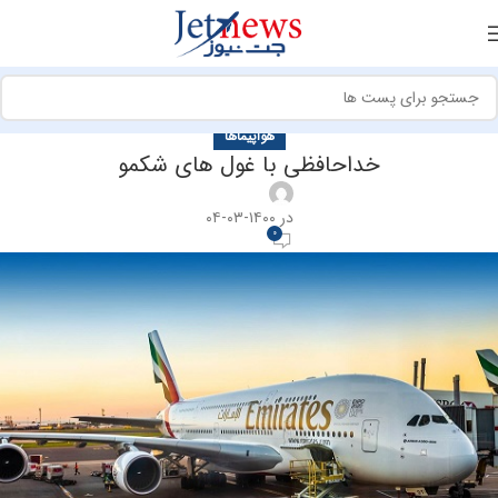
هواپیماها
خداحافظی با غول های شکمو
در ۱۴۰۰-۰۳-۰۴
0