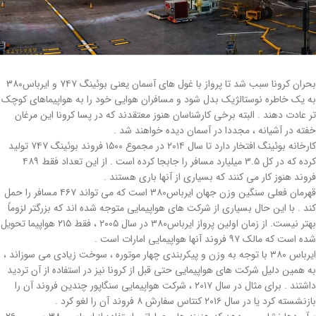
بحران کرونا سبب شد تا پرواز با غول های آسمان یعنی بوئینگ ۷۴۷ و ایرباس۳۸۰
به یک خاطره نوستالژیک بدل شود و مسافران هوایی خود را به هواپیماهای کوچک
تر عادت دهند . البته برخی کارشناسان هنوز معتقدند که در پسا کرونا این مرغان
خفته در آشیانه ، مجددا در آسمان دیده خواهند شد .
کارخانه بوئینگ افتخار دارد تا سال ۲۰۱۴ در مجموع ۱۵۰۰ فروند بوئینگ ۷۴۷ تولید
کرده که در کل ۳.۵ میلیارد مسافر را جابجا کرده است . از این تعداد فقط ۴۸۹
فروند هنوز کار می کنند که بسیاری از آنها باری هستند .
قهرمان فعلی سنگین وزن جهان ایرباس۳۸۰ است که می تواند ۴۶۷ مسافر را حمل
کند . با این حال بسیاری از شرکت های هواپیمایی متوجه شده اند که بزرگتر لزوماً
بهتر نیست. از زمان اولین پرواز ایرباس۳۸۰ در سال ۲۰۰۵ ، فقط ۲۱۵ هواپیما تحویل
شده است که مالک ۹۷ فروند آنها هواپیمایی امارات است .
ایرباس ۳۸۰ با توجه به وزن و پیکربندی چهار موتوره ، سوخت زیادی می سوزاند ،
به همین دلیل شرکت های هواپیمایی حتی قبل از کرونا نیز در استفاده از آن تردید
داشتند . برای مثال در سال ۲۰۱۷ ، شرکت هواپیمایی سنگاپور چندین فروند آن را
بازنشسته کرد یا در سال ۲۰۱۶ کنتاس سفارش ۸ فروند آن را لغو کرد .