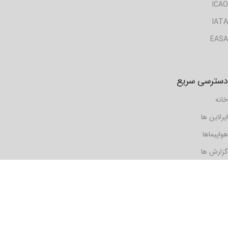
ICAO
IATA
EASA
دسترسی سریع
خانه
ایرلاین ها
هواپیماها
گزارش ها
مسافرها
فرودگاه ها
دیدگاه ها
رویدادها