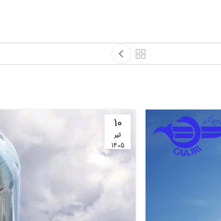
10
تیر
1405