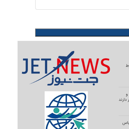
وط
و
 دارند
رباس