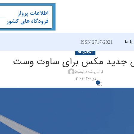
ا ما
ISSN 2717-2821
ایرلاین ها
 جدید مکس برای ساوت وست
ارسال شده توسط
در ۱۴۰۰-۰۱-۱۳
0