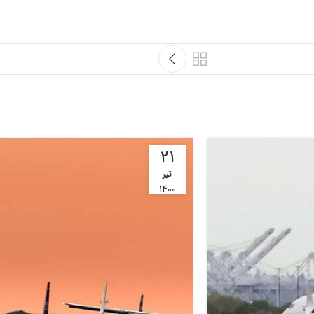
21
تیر
1400