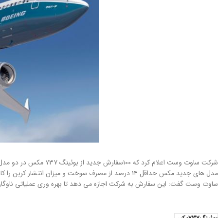
شرکت ساوت وست اعلام کرد که ۱۰۰سفارش جدید از بوئینگ ۷۳۷ مکس در دو مدل به بوئینگ داده است. این بدین معنی است که بوئینگ باید در مجموع بیش از ۶۰۰ هواپیما برای این شرکت هواپیمایی تا سال ۲۰۳۱ بسازد.
مدل های جدید مکس حداقل ۱۴ درصد از مصرف سوخت و میزان انتشار کربن را کاهش می دهد و به بهبود هزینه های عملکرد محیطی کمک می کنند.
ساوت وست گفت: این سفارش به شرکت اجازه می دهد تا بهره وری عملیاتی ناوگان بوئینگ ۷۳۷ را برای پشتیبانی از شبکه نقطه به نقط