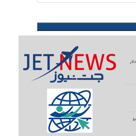
یلیون دلار
وط