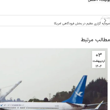
بوئینگ737مکس
جدیدتر
سرمایه گزاری عظیم در بخش فرودگاهی امریکا
مطالب مرتبط
03
اردیبهشت
1404