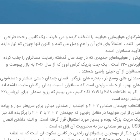
شرکتهای هواپیمایی هواپیما را انتخاب کرده و می خرند ، یک کابین راحت طراحی
می کنند ، احتمالاً وای فای آن را هم وصل می کنند و اکنون تنها چیزی که نیاز دارند
تأیید مسافران است.
یکی از هواپیماهای جدیدی که در چند سال گذشته رضایت مسافران را جلب کرده
ایرباس ۲۲۰ است . یک جت باریک کراس اوور که از سال ۲۰۱۶ به بازار پیوست و
مسافران از آن خیلی راضی هستند .
صندلی های وسیع تر ، پنجره های بزرگتر ، فضای چمدان دستی بیشتر و دستشویی
های بهتر ، از جمله مواردی است که مسافران نسبت به آن واکنش مثبت داشته اند
. اگر به اطلاعات ۲۰۱۸ یا ۲۰۱۹ نگاه کنیم ، می بینیم که رزرو صندلی برای ایرباس۲۲۰
بیشتر بوده است.
انتخاب چیدمان صندلی ۲ + ۲ و اجتناب از صندلی میانی برای سریعتر سوار و پیاده
شدن از این هواپیما در مقابل رقبایی که چیدمان ۳ + ۳ یا ۳ + ۲ را برگزیده اند نیز
یک مزیت بزرگ بوده و بسیار مورد استقبال قرار گرفته است. و البته داشتن اتصال
USB برای هر صندلی نیز به محبوبیت آن افزوده است .
یکی دیگر از مهمترین پیشرفتهای راحتی در کابین سکوت آن است که به لطف
موتورهای Pratt & Whitney’s به دست آمده است. نسل جدید موتورها صدا را