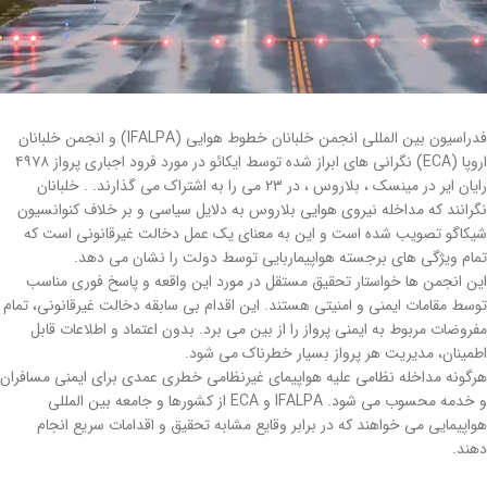
فدراسیون بین المللی انجمن خلبانان خطوط هوایی (IFALPA) و انجمن خلبانان
اروپا (ECA) نگرانی های ابراز شده توسط ایکائو در مورد فرود اجباری پرواز ۴۹۷۸
رایان ایر در مینسک ، بلاروس ، در ۲۳ می را به اشتراک می گذارند. . خلبانان
نگرانند که مداخله نیروی هوایی بلاروس به دلایل سیاسی و بر خلاف کنوانسیون
شیکاگو تصویب شده است و این به معنای یک عمل دخالت غیرقانونی است که
تمام ویژگی های برجسته هواپیماربایی توسط دولت را نشان می دهد.
این انجمن ها خواستار تحقیق مستقل در مورد این واقعه و پاسخ فوری مناسب
توسط مقامات ایمنی و امنیتی هستند. این اقدام بی سابقه دخالت غیرقانونی، تمام
مفروضات مربوط به ایمنی پرواز را از بین می برد. بدون اعتماد و اطلاعات قابل
اطمینان، مدیریت هر پرواز بسیار خطرناک می شود.
هرگونه مداخله نظامی علیه هواپیمای غیرنظامی خطری عمدی برای ایمنی مسافران
و خدمه محسوب می شود. IFALPA و ECA از كشورها و جامعه بین المللی
هواپیمایی می خواهند كه در برابر وقایع مشابه تحقیق و اقدامات سریع انجام
دهند.