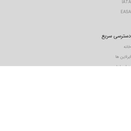
IATA
EASA
دسترسی سریع
خانه
ایرلاین ها
هواپیماها
گزارش ها
مسافرها
فرودگاه ها
دیدگاه ها
رویدادها
تماس با ما