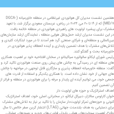
هفتمین نشست مدیران کل هوانوردی غیرنظامی در منطقه خاورمیانه (DGCA-
MID/7) که از ۱۹ تا ۲۰ می ۲۰۲۴ در ریاض، عربستان سعودی برگزار شد، با تعهد
مشترک برای پیشبرد اولویت های راهبردی هوانوردی در منطقه خاتمه یافت.
در این نشست مدیران ارشد حمل‌ونقل هوایی منطقه ، نمایندگان ارشد سازمان‌های
بین‌المللی و منطقه‌ای و شرکای صنعتی گرد هم آمدند تا در مورد ابتکارات کلیدی و
تلاش‌های مشترک با هدف تضمین پایداری و آینده انعطاف پذیر هوانوردی در
خاورمیانه بحث و گفتگو کنند.
رئیس شورای ایکائو سالواتوره سیاکیتانو در سخنان افتتاحیه خود بر اهمیت همکاری
های منطقه ای در رسیدگی به چالش های پیش روی صنعت هوانوردی تاکید کرد و
گفت: منطقه خاورمیانه انعطاف پذیری و سازگاری قابل توجهی در مواجهه با چالش
های جهانی از خود نشان داده است. با همکاری یکدیگر و استفاده از قدرت های
جمعی خود، می توانیم آینده ای پایدار و مرفه را برای هوانوردی در منطقه و فراتر از
آن تضمین کنیم.
اهداف استراتژیک و حوزه های اولویت دار
خوان کارلوس سالازار، دبیرکل ایکائو، در سخنرانی اصلی خود، اهداف استراتژیک
کنونی و حوزه‌های تمرکز اولویت‌دار سازمان را با تاکید بر نیاز به تلاش‌های مشترک
برای دستیابی به هدف بلندمدت جهانی (LTAG) انتشار کربن صفر خالص تا سال
۲۰۵۰، اهمیت سوخت‌های هوایی پایدار، فناوری‌های جدید و بهبودهای عملیاتی