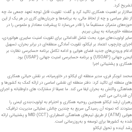
تشریح کرد.
سالازار بر اهمیت همکاری تاکید کرد و گفت: تقویت قابل توجه تعهد جمعی ما، چه
از نظر سیاسی و چه از لحاظ مالی، به برنامه‌ها و جریان‌های کاری در هر یک از این
حوزه‌های متمرکز، مستقیماً ما را قادر می‌سازد تا پیشرفت معنادار و ملموس را در
منطقه خاورمیانه به پیش ببریم.
سایر اولویت‌های مورد بحث شامل اقداماتی برای تقویت امنیت سایبری هوانوردی،
اجرای چارچوب اعتماد بر ایکائو، تقویت آمادگی منطقه‌ای در برابر بحران، تسهیل
ادغام ورودی‌های جدید فضای هوایی و ادامه تکامل برنامه حسابرسی نظارت بر
ایمنی جهانی (USOAP) و برنامه حسابرسی امنیت جهانی (USAP) بود.
همکاری و پشتیبانی اجرا
محمد ابوبکر فری، مدیر منطقه ای ایکائو در خاورمیانه، بر نقش حیاتی همکاری
های منطقه ای تاکید کرد: دفتر منطقه ای نقشی اساسی در ارائه کمک به کشورها و
هماهنگی واکنش به بحران ایفا می کند. ما عمیقا از مشارکت های داوطلبانه و اجرای
آن قدردانی می کنیم.
رهبران ارشد ایکائو همچنین روحیه همکاری و احترام به اولویت‌بندی ایمنی را
ستودند که نمونه آن رسیدگی سریع به چندین چالش عملیاتی مدیریت ترافیک
هوایی (ATM) از طریق تیم‌های هماهنگی اضطراری MID (CCT) و پشتیبانی ارائه
شده به کشورها برای توسعه و به‌روزرسانی است.
رشد آینده و تحول ایکائو